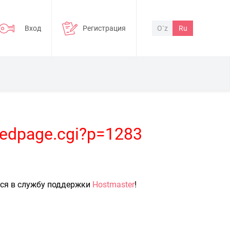
Вход
Регистрация
O`z
Ru
ndedpage.cgi?p=1283
ься в службу поддержки
Hostmaster
!