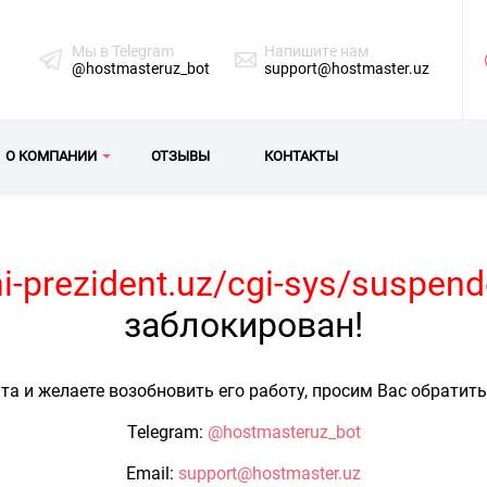
Мы в Telegram
Напишите нам
@hostmasteruz_bot
support@hostmaster.uz
О КОМПАНИИ
ОТЗЫВЫ
КОНТАКТЫ
chi-prezident.uz/cgi-sys/suspe
заблокирован!
та и желаете возобновить его работу, просим Вас обратит
Telegram:
@hostmasteruz_bot
Email:
support@hostmaster.uz